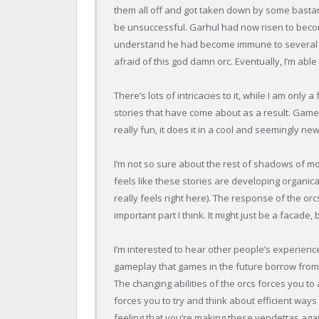
them all off and got taken down by some bastar
be unsuccessful. Garhul had now risen to become
understand he had become immune to several of
afraid of this god damn orc. Eventually, I’m abl
There’s lots of intricacies to it, while I am only
stories that have come about as a result. Gam
really fun, it does it in a cool and seemingly ne
I’m not so sure about the rest of shadows of mord
feels like these stories are developing organica
really feels right here). The response of the 
important part I think. It might just be a facade, b
I’m interested to hear other people’s experience
gameplay that games in the future borrow from. 
The changing abilities of the orcs forces you t
forces you to try and think about efficient way
feeling that you’re making these vendettas agai