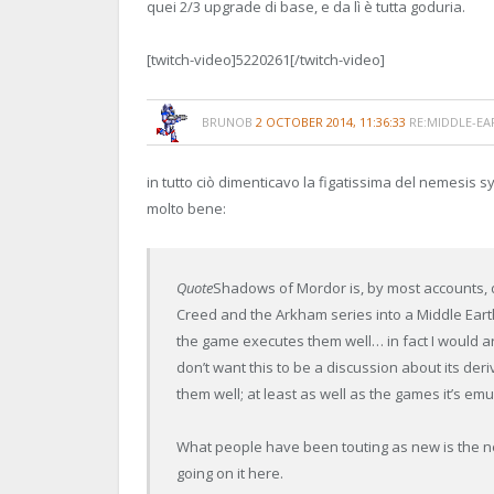
quei 2/3 upgrade di base, e da lì è tutta goduria.
[twitch-video]5220261[/twitch-video]
BRUNOB
2 OCTOBER 2014, 11:36:33
RE:MIDDLE-EA
in tutto ciò dimenticavo la figatissima del nemesis 
molto bene:
Quote
Shadows of Mordor is, by most accounts, 
Creed and the Arkham series into a Middle Earth
the game executes them well… in fact I would arg
don’t want this to be a discussion about its der
them well; at least as well as the games it’s emu
What people have been touting as new is the nem
going on it here.