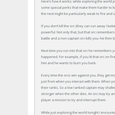
Here’s how it works: while exploring the world 
some special perks that make them harder to kil
the next might be particularly weak to fire and
If you don’t kill the orc (they can run away I b
powerful. Not only that, but that orc remembers 
battle and a non-captain orc kills you–he then 
Next time you run into that orc he remembers y
happened. For example, if you lit that orc on fi
him and he wants to burn you back.
Every time the orcs win against you, they get m
just from when you interact with them. When you
their ranks. So a low ranked captain may chall
stronger when the other dies. An orc may try a
player a mission to try and interrupt them.
While just exploring the world tonight I encount