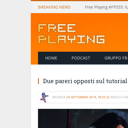
BREAKING NEWS
Free Playing #FP555: 
HOME
PODCAST
GRUPPO FB
Due pareri opposti sul tutoria
BRUNOB
24 SEPTEMBER 2014, 18:03:22
MIDDLE-EA