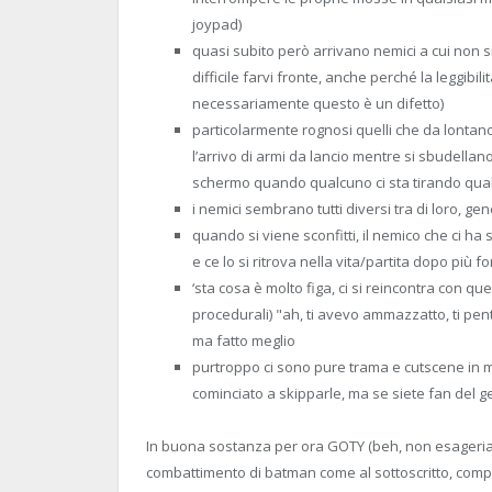
joypad)
quasi subito però arrivano nemici a cui non si
difficile farvi fronte, anche perché la leggib
necessariamente questo è un difetto)
particolarmente rognosi quelli che da lontan
l’arrivo di armi da lancio mentre si sbudella
schermo quando qualcuno ci sta tirando qu
i nemici sembrano tutti diversi tra di loro, g
quando si viene sconfitti, il nemico che ci h
e ce lo si ritrova nella vita/partita dopo più f
‘sta cosa è molto figa, ci si reincontra con q
procedurali) "ah, ti avevo ammazzatto, ti pen
ma fatto meglio
purtroppo ci sono pure trama e cutscene in m
cominciato a skipparle, ma se siete fan del ge
In buona sostanza per ora GOTY (beh, non esageriam
combattimento di batman come al sottoscritto, compra