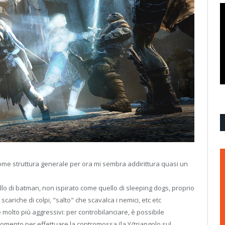
come struttura generale per ora mi sembra addirittura quasi un
llo di batman, non ispirato come quello di sleeping dogs, proprio
cariche di colpi, "salto" che scavalca i nemici, etc etc
e molto più aggressivi: per controbilanciare, è possibile
omento per effettuare la contromossa (la Y/triangolo sul