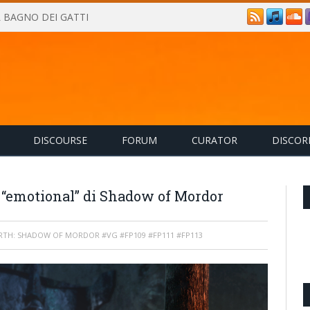
IL BAGNO DEI GATTI
DISCOURSE
FORUM
CURATOR
DISCOR
l “emotional” di Shadow of Mordor
RTH: SHADOW OF MORDOR #VG #FP109 #FP111 #FP113