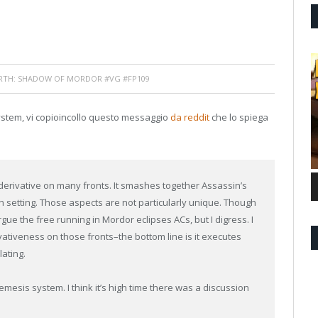
RTH: SHADOW OF MORDOR #VG #FP109
system, vi copioincollo questo messaggio
da reddit
che lo spiega
derivative on many fronts. It smashes together Assassin’s
 setting. Those aspects are not particularly unique. Though
ue the free running in Mordor eclipses ACs, but I digress. I
ivativeness on those fronts–the bottom line is it executes
lating.
esis system. I think it’s high time there was a discussion