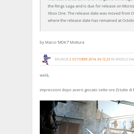
the Rings saga and is due for release on Micros
Xbox One. The release date was moved from Oct
where the release date has remained at October 
by Marco ‘MDK7’ Mottura
BRUNOB
2 OCTOBER 2014, 06:12:23
RE:MIDDLE-EA
welà,
impressioni dopo averci giocato sette ore (!) tutte di b