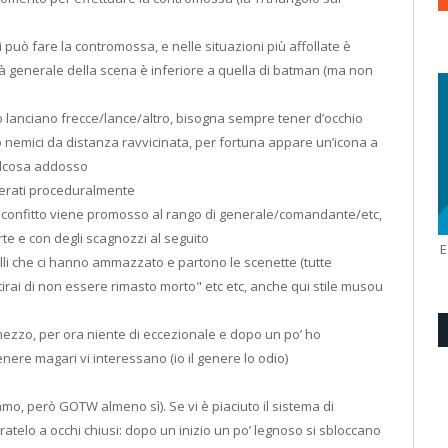
 può fare la contromossa, e nelle situazioni più affollate è
ilità generale della scena è inferiore a quella di batman (ma non
o lanciano frecce/lance/altro, bisogna sempre tener d’occhio
no nemici da distanza ravvicinata, per fortuna appare un’icona a
alcosa addosso
enerati proceduralmente
a sconfitto viene promosso al rango di generale/comandante/etc,
orte e con degli scagnozzi al seguito
uelli che ci hanno ammazzato e partono le scenette (tutte
tirai di non essere rimasto morto" etc etc, anche qui stile musou
ezzo, per ora niente di eccezionale e dopo un po’ ho
nere magari vi interessano (io il genere lo odio)
o, però GOTW almeno sì). Se vi è piaciuto il sistema di
telo a occhi chiusi: dopo un inizio un po’ legnoso si sbloccano