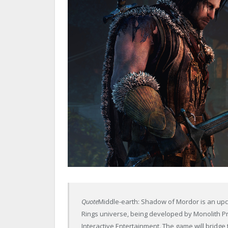
Quote
Middle-earth: Shadow of Mordor is an upco
Rings universe, being developed by Monolith P
Interactive Entertainment. The game will bridg