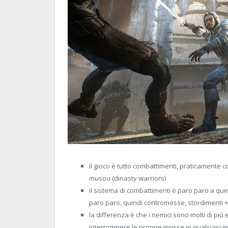
il gioco è tutto combattimenti, praticamente 
musou (dinasty warriors)
il sistema di combattimenti è paro paro a que
paro paro, quindi contromosse, stordimenti + s
la differenza è che i nemici sono molti di più 
interrompere le proprie mosse in qualsiasi m