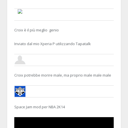
FREDROCK
8 APRIL 2014, 19:06:08
RE:YOUTUBE, NOSTRA CROCE E DELIZIA
Croix è il più meglio genio
Inviato dal mio Xperia P utilizzando Tapatalk
FRANKIETHOR
9 APRIL 2014, 15:08:46
RE:YOUTUBE, NOSTRA CROCE E DELI
Croix potrebbe morire male, ma proprio male male male
MIRK8
11 APRIL 2014, 21:45:27
RE:YOUTUBE, NOSTRA CROCE E DELIZIA
Space Jam mod per NBA 2K14