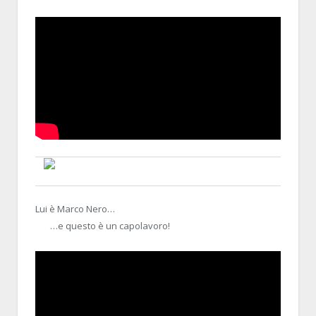
BLALLO
21 MARCH 2014, 18:09:51
RE:YOUTUBE, NOSTRA CROCE E DELIZIA
Lui è Marco Nero…
…e questo è un capolavoro!