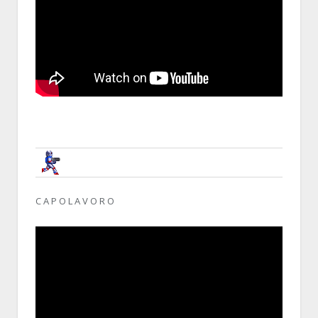
BRUNOB
17 APRIL 2014, 08:22:30
RE:YOUTUBE, NOSTRA CROCE E DELIZIA
C A P O L A V O R O