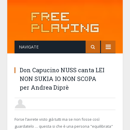
NAVIGATE
Don Capucino NUSS canta LEI
NON SUKIA IO NON SCOPA
per Andrea Diprè
EFFEDIEFFE
20 MARCH 2014, 19:05:44
RE:YOUTUBE, NOSTRA CROCE E DELI
Forse l’avrete visto già tutti ma se non fosse così
guardatelo … questa si che è una persona "equilibrata"