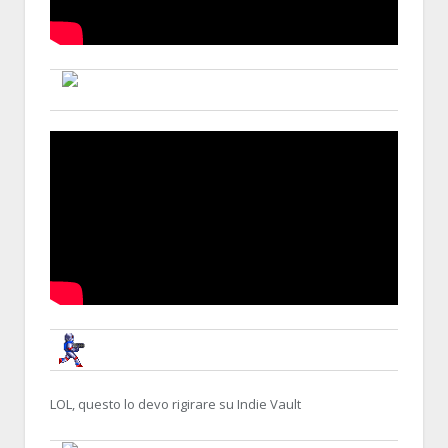
BLALLO
25 APRIL 2014, 12:58:16
RE:YOUTUBE, NOSTRA CROCE E DELIZIA
BRUNOB
25 APRIL 2014, 17:43:45
RE:YOUTUBE, NOSTRA CROCE E DELIZIA
LOL, questo lo devo rigirare su Indie Vault