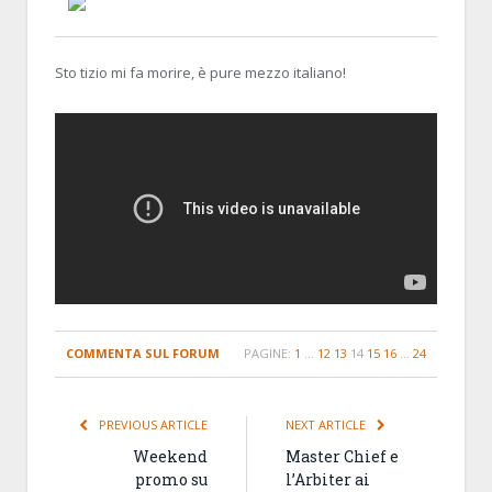
BLALLO
2 MAY 2014, 13:49:08
RE:YOUTUBE, NOSTRA CROCE E DELIZIA
Sto tizio mi fa morire, è pure mezzo italiano!
COMMENTA SUL FORUM
PAGINE:
1
…
12
13
14
15
16
…
24
PREVIOUS ARTICLE
NEXT ARTICLE
Weekend
Master Chief e
promo su
l’Arbiter ai