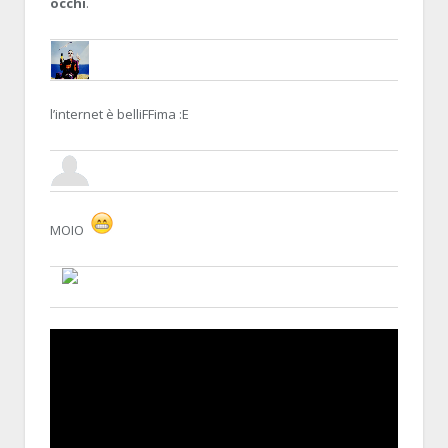
occhi
.
NERONE
22 MARCH 2014, 02:19:56
RE:YOUTUBE, NOSTRA CROCE E DELIZIA
l’internet è belliFFima :E
MAX POWER
23 MARCH 2014, 14:16:02
RE:YOUTUBE, NOSTRA CROCE E DEL
MOIO
BLALLO
8 APRIL 2014, 14:25:07
RE:YOUTUBE, NOSTRA CROCE E DELIZIA