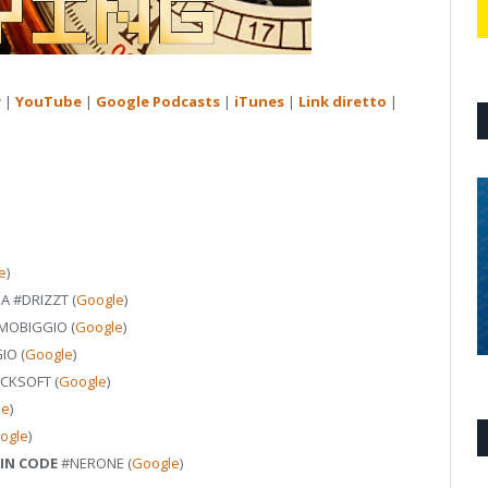
y
|
YouTube
|
Google Podcasts
|
iTunes
|
Link diretto
|
e
)
BA
#DRIZZT
(
Google
)
MOBIGGIO
(
Google
)
IO
(
Google
)
ECKSOFT
(
Google
)
le
)
ogle
)
AIN CODE
#NERONE
(
Google
)