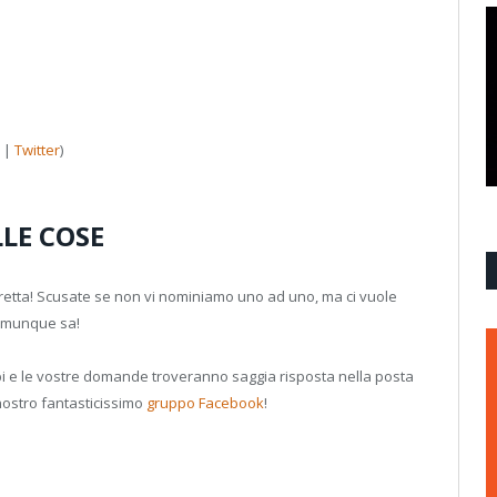
|
Twitter
)
LLE COSE
diretta! Scusate se non vi nominiamo uno ad uno, ma ci vuole
comunque sa!
bbi e le vostre domande troveranno saggia risposta nella posta
 nostro fantasticissimo
gruppo Facebook
!