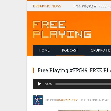
BREAKING NEWS
Free Playing #FP555: 
HOME
PODCAST
GRUPPO FB
Free Playing #FP549: FREE 
Audio
00:00
Player
BRUNOB
06-07-2023 09:21
FREE PLAYING #FP549: 