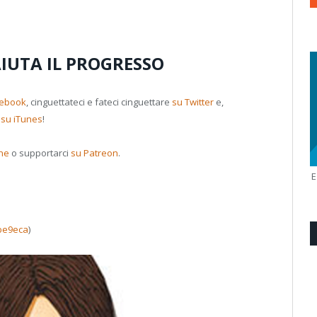
AIUTA IL PROGRESSO
cebook
, cinguettateci e fateci cinguettare
su Twitter
e,
i
su iTunes
!
one
o supportarci
su Patreon
.
cbe9eca
)