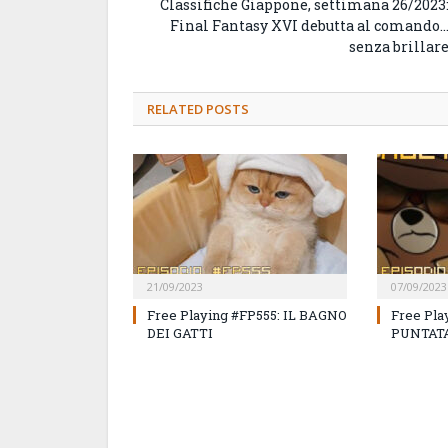
Classifiche Giappone, settimana 26/2023
Final Fantasy XVI debutta al comando
senza brillar
RELATED
POSTS
21/09/2023
07/09/2023
Free Playing #FP555: IL BAGNO
Free Pla
DEI GATTI
PUNTATA