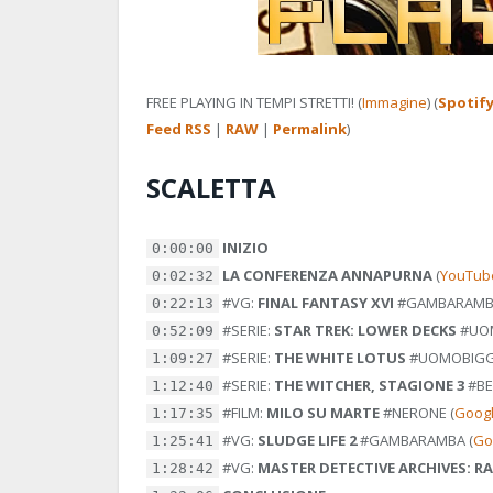
FREE PLAYING IN TEMPI STRETTI! (
Immagine
) (
Spotif
Feed RSS
|
RAW
|
Permalink
)
SCALETTA
INIZIO
0:00:00
LA CONFERENZA ANNAPURNA
(
YouTub
0:02:32
#VG:
FINAL FANTASY XVI
#GAMBARAM
0:22:13
#SERIE:
STAR TREK: LOWER DECKS
#UO
0:52:09
#SERIE:
THE WHITE LOTUS
#UOMOBIGG
1:09:27
#SERIE:
THE WITCHER, STAGIONE 3
#B
1:12:40
#FILM:
MILO SU MARTE
#NERONE
(
Goog
1:17:35
#VG:
SLUDGE LIFE 2
#GAMBARAMBA
(
Go
1:25:41
#VG:
MASTER DETECTIVE ARCHIVES: R
1:28:42