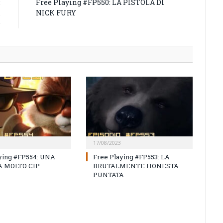
:
Free Playing #FP550: LA PISTOLA DI
…
NICK FURY
e
17/08/2023
ying #FP554: UNA
Free Playing #FP553: LA
 MOLTO CIP
BRUTALMENTE HONESTA
PUNTATA