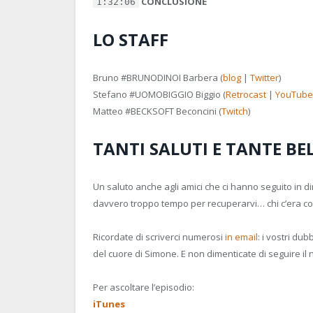
CONCLUSIONE
1:32:06
LO STAFF
Bruno
#BRUNODINOI
Barbera (
blog
|
Twitter
)
Stefano
#UOMOBIGGIO
Biggio (
Retrocast
|
YouTube
Matteo
#BECKSOFT
Beconcini (
Twitch
)
TANTI SALUTI E TANTE BE
Un saluto anche agli amici che ci hanno seguito in 
davvero troppo tempo per recuperarvi… chi c’era 
Ricordate di scriverci numerosi
in email
: i vostri du
del cuore di Simone. E non dimenticate di seguire il
Per ascoltare l’episodio:
iTunes