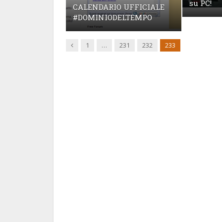
su PC!
CALENDARIO UFFICIALE
#DOMINIODELTEMPO
Previous
1
…
231
232
233