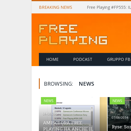
BREAKING NEWS
Free Playing #FP555: 
HOME
PODCAST
GRUPPO FB
BROWSING:
NEWS
NEWS
NEWS
09/08/2014
07/08/2014
AMISCI ORA FREE
Ryse: So
PLAYING HA ANCHE IL