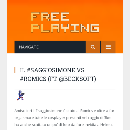
NAVIGATE
IL #SAGGIOSIMONE VS.
#ROMICS (FT. @BECKSOFT)
BRUNOB
5 OCTOBER 2014, 10:52:29
IL #SAGGIOSIMONE VS. #ROMICS (FT
Amisci ieri il #saggiosimone è stato al Romics e oltre a far
orgasmare tutte le cosplayer presenti nel raggio di 3km
ha anche scattato un po’ di foto da fare invidia a Helmut