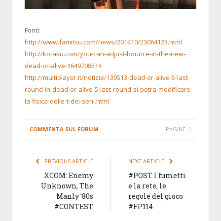
Fonti:
http://www.famitsu.com/news/201410/23064123.html
http://kotaku.com/you-can-adjust-bounce-in-the-new-
dead-or-alive-1649708514
http://multiplayer.it/notizie/139513-dead-or-alive-5-last-
round-in-dead-or-alive-5-last-round-si-potra-modificare-
la-fisica-delle-t-dei-seni.html
COMMENTA SUL FORUM
PAGINE:
1
PREVIOUS ARTICLE
NEXT ARTICLE
XCOM: Enemy
#POST I fumetti
Unknown, The
e la rete, le
Manly ’80s
regole del gioco
#CONTEST
#FP114