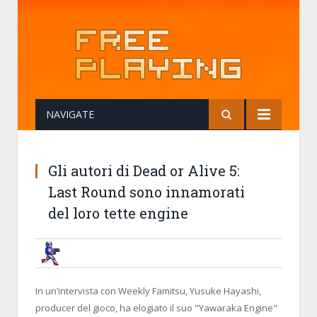
NAVIGATE
Gli autori di Dead or Alive 5:
Last Round sono innamorati
del loro tette engine
BRUNOB
24 OCTOBER 2014, 08:37:03
GLI AUTORI DI DEAD OR ALIVE 5: 
ENGINE
In un’intervista con Weekly Famitsu, Yusuke Hayashi,
producer del gioco, ha elogiato il suo "Yawaraka Engine"