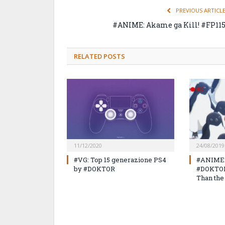
PREVIOUS ARTICL
#ANIME: Akame ga Kill! #FP11
RELATED
POSTS
11/12/2020
24/08/2019
#VG: Top 15 generazione PS4
#ANIME: 
by #DOKTOR
#DOKTOR 
Than the