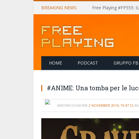
BREAKING NEWS
Free Playing #FP555: 
HOME
PODCAST
GRUPPO FB
#ANIME: Una tomba per le luc
SIMONECOGNOME
2 NOVEMBER 2014, 19:47:12
#A