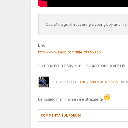
Quote
A tragic film covering a young boy and his l
Link:
http://www.imdb.com/title/tt0095327/
"UN FILM PER TIRARVI SU" – #UOMOTOIO @ #FP115
STEFANO LUCCHI
3 NOVEMBER 2014, 19:41:25
RE:#
bellissimo ma minchia se è straziante
COMMENTA SUL FORUM