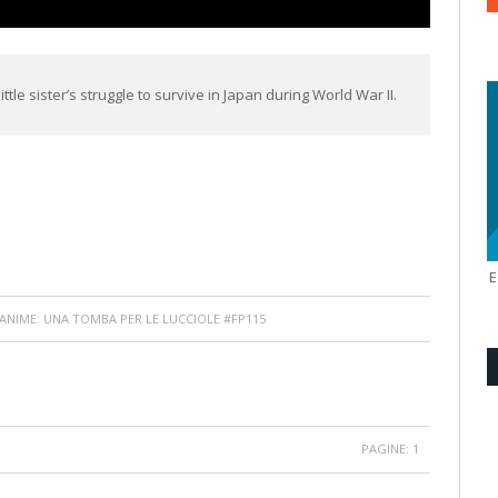
ittle sister’s struggle to survive in Japan during World War II.
ANIME: UNA TOMBA PER LE LUCCIOLE #FP115
PAGINE:
1