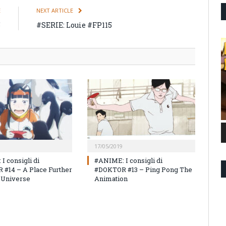
E
NEXT ARTICLE
5
#SERIE: Louie #FP115
17/05/2019
I consigli di
#ANIME: I consigli di
#14 – A Place Further
#DOKTOR #13 – Ping Pong The
 Universe
Animation