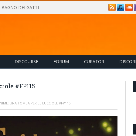
IL BAGNO DEI GATTI
DISCOURSE
FORUM
CURATOR
DISCOR
ciole #FP115
NIME: UNA TOMBA PER LE LUCCIOLE #FP115