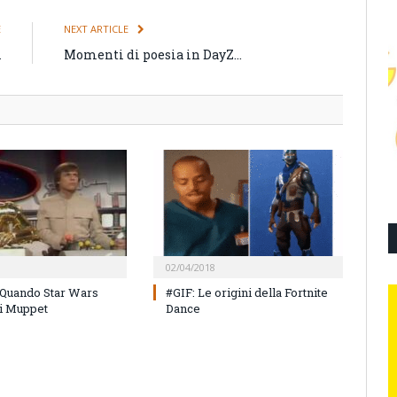
E
NEXT ARTICLE
A
Momenti di poesia in DayZ…
02/04/2018
Quando Star Wars
#GIF: Le origini della Fortnite
 i Muppet
Dance