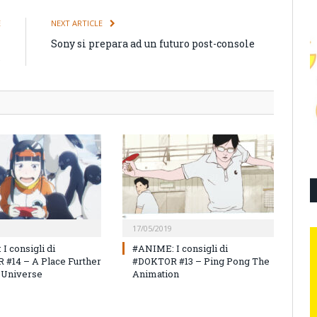
E
NEXT ARTICLE
i
Sony si prepara ad un futuro post-console
s
17/05/2019
I consigli di
#ANIME: I consigli di
#14 – A Place Further
#DOKTOR #13 – Ping Pong The
 Universe
Animation