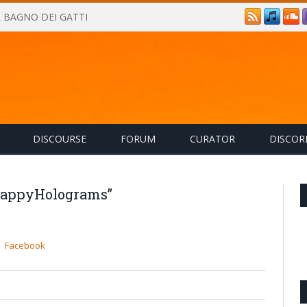
IL BAGNO DEI GATTI
DISCOURSE
FORUM
CURATOR
DISCOR
#HappyHolograms”
Facebook