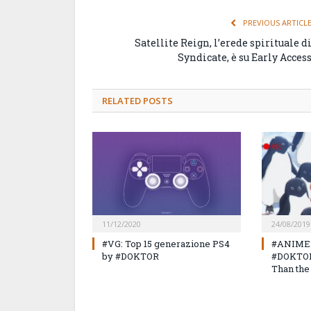
PREVIOUS ARTICL
Satellite Reign, l’erede spirituale d
Syndicate, è su Early Acces
RELATED
POSTS
11/12/2020
24/08/2019
#VG: Top 15 generazione PS4
#ANIME: 
by #DOKTOR
#DOKTOR 
Than the