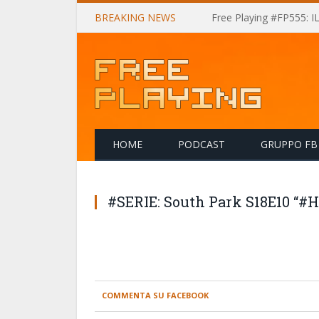
BREAKING NEWS
Free Playing #FP555: 
HOME
PODCAST
GRUPPO FB
#SERIE: South Park S18E10 “
COMMENTA SU FACEBOOK