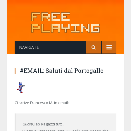
NAVIGATE
#EMAIL: Saluti dal Portogallo
BRUNOB
22 FEBRUARY 2015, 13:55:19
#EMAIL: SALUTI DAL PORTOGALLO
Ci scrive Francesco M. in email:
Quote
Ciao Ragazzi tutti,
vi scrive Francesco, anni 32, dall’unico paese che