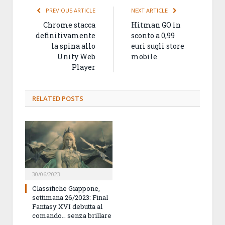
PREVIOUS ARTICLE
NEXT ARTICLE
Chrome stacca
Hitman GO in
definitivamente
sconto a 0,99
la spina allo
euri sugli store
Unity Web
mobile
Player
RELATED
POSTS
30/06/2023
Classifiche Giappone,
settimana 26/2023: Final
Fantasy XVI debutta al
comando… senza brillare