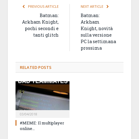
PREVIOUS ARTICLE
NEXT ARTICLE
Batman:
Batman:
Arkham Knight,
Arkham
pochi secondi e
Knight, novità
tanti glitch
sulla versione
PC la settimana
prossima
RELATED
POSTS
03/04/2018
#MEME: Il multiplayer
online…