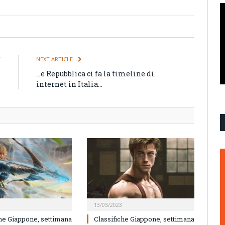
E
NEXT ARTICLE
e
…e Repubblica ci fa la timeline di
h
internet in Italia…
13/05/2023
che Giappone, settimana
Classifiche Giappone, settimana