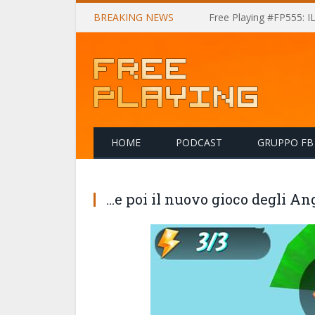
BREAKING NEWS
Free Playing #FP555: 
HOME
PODCAST
GRUPPO FB
…e poi il nuovo gioco degli An