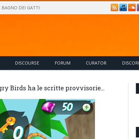
IL BAGNO DEI GATTI
DISCOURSE
FORUM
CURATOR
DISCOR
gry Birds ha le scritte provvisorie…