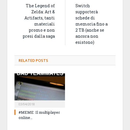
The Legend of
Switch
Zelda: Art &
supporterà
Artifacts, tanti
schede di
materiali
memoria fino a
promo e non
2 TB (anche se
presi dalla saga
ancora non
esistono)
RELATED
POSTS
03/04/2018
#MEME: Il multiplayer
online…