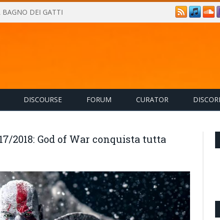
IL BAGNO DEI GATTI
DISCOURSE
FORUM
CURATOR
DISCOR
17/2018: God of War conquista tutta