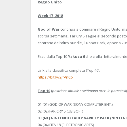
Regno Unito
Week 17, 2018
God of War
continua a dominare il Regno Unito, ma
scorsa settimana). Far Cry 5 segue al secondo posto
contrario dell’altro bundle, il Robot Pack, appena 20
Esce dalla Top 10
Yakuza 6
che crolla -letteralment
Link alla classifica completa (Top 40):
https://bit.ly/2jfVnC6
Top 10
(
posizione attuale e settimana prec. in parentesi
)
01 (01) GOD OF WAR (SONY COMPUTER ENT.)
02 (02) FAR CRY 5 (UBISOFT)
03
(NE) NINTENDO LABO: VARIETY PACK (NINTEN
04 (04) FIFA 18 (ELECTRONIC ARTS)