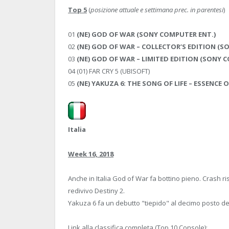
Top 5
(
posizione attuale e settimana prec. in parentesi
)
01
(NE) GOD OF WAR (SONY COMPUTER ENT.)
02
(NE) GOD OF WAR – COLLECTOR’S EDITION (S
03
(NE) GOD OF WAR – LIMITED EDITION (SONY 
04 (01) FAR CRY 5 (UBISOFT)
05
(NE) YAKUZA 6: THE SONG OF LIFE – ESSENCE 
Italia
Week 16, 2018
Anche in Italia God of War fa bottino pieno. Crash ri
redivivo Destiny 2.
Yakuza 6 fa un debutto "tiepido" al decimo posto de
Link alla classifica completa (Top 10 Console):