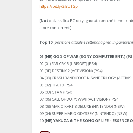
https://bit.ly/2iBUTGp
[
Nota
: classifica PC-only ignorata perché tiene con
store concorrenti]
Top 10
(
posizione attuale e settimana prec. in parentesi
)
01 (NE) GOD OF WAR (SONY COMPUTER ENT.) (PS
02 (01) FAR CRY 5 (UBISOFT) (PS4)
03 (RE) DESTINY 2 (ACTIVISION) (PS4)
04 (09) CRASH BANDICOOT N.SANE TRILOGY (ACTIVISI
05 (02) FIFA 18 (PS4)
06 (03) GTA V (PS4)
07 (06) CALL OF DUTY: WWII (ACTIVISION) (PS4)
08 (08) MARIO KART 8 DELUXE (NINTENDO) (NSW)
09 (04) SUPER MARIO ODYSSEY (NINTENDO) (NSW)
10
(NE) YAKUZA 6: THE SONG OF LIFE – ESSENCE O