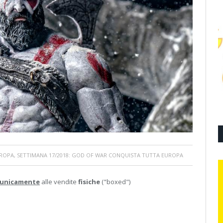
UROPA, SETTIMANA 17/2018: GOD OF WAR CONQUISTA TUTTA EUROPA
unicamente
alle vendite
fisiche
("boxed")