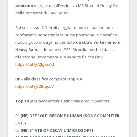
posizione
, seguito dall’esclusiva MS State of Decay 2 e
dalla remaster di Dark Souls.
Sul successo di Detroit aleggia l’ombra di numeri poco
confortanti, nonostante la prima posizione in classifica: il
nuovo gioco di Cage ha venduto
quattro volte meno di
Heavy Rain
al debutto su PS3. Ricordiamo che i dati si
riferiscono unicamente alle vendite fisiche (link:
https://bit.ly/2Jg7ZYk
).
Link alla classifica completa (Top 40):
https://bit.ly/2IUqcqV
Top 10
(
posizione attuale e settimana prec. in parentesi
)
01
(NE) DETROIT: BECOME HUMAN (SONY COMPUTER
ENT.)
02
(NE) STATE OF DECAY 2 (MICROSOFT)