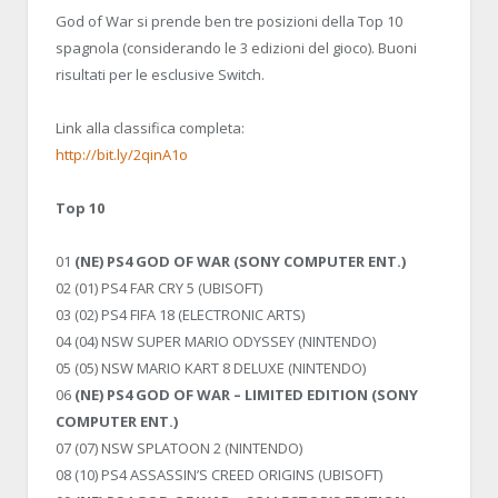
God of War si prende ben tre posizioni della Top 10
spagnola (considerando le 3 edizioni del gioco). Buoni
risultati per le esclusive Switch.
Link alla classifica completa:
http://bit.ly/2qinA1o
Top 10
01
(NE) PS4 GOD OF WAR (SONY COMPUTER ENT.)
02 (01) PS4 FAR CRY 5 (UBISOFT)
03 (02) PS4 FIFA 18 (ELECTRONIC ARTS)
04 (04) NSW SUPER MARIO ODYSSEY (NINTENDO)
05 (05) NSW MARIO KART 8 DELUXE (NINTENDO)
06
(NE) PS4 GOD OF WAR – LIMITED EDITION (SONY
COMPUTER ENT.)
07 (07) NSW SPLATOON 2 (NINTENDO)
08 (10) PS4 ASSASSIN’S CREED ORIGINS (UBISOFT)