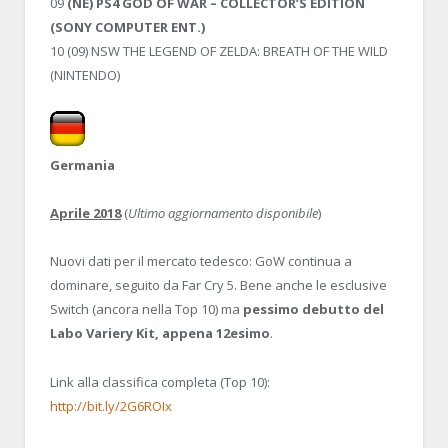
09
(NE) PS4 GOD OF WAR – COLLECTOR’S EDITION
(SONY COMPUTER ENT.)
10 (09) NSW THE LEGEND OF ZELDA: BREATH OF THE WILD
(NINTENDO)
Germania
Aprile 2018
(
Ultimo aggiornamento disponibile
)
Nuovi dati per il mercato tedesco: GoW continua a
dominare, seguito da Far Cry 5. Bene anche le esclusive
Switch (ancora nella Top 10) ma
pessimo debutto del
Labo Variery Kit, appena 12esimo
.
Link alla classifica completa (Top 10):
http://bit.ly/2G6ROIx