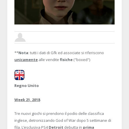
PANTSUJO
29 MAY 2018, 12:15:28
CLASSIFICHE EUROPA, SETTIMANA 21/20
**
Nota
: tutti i dati di Gfk ed associate si riferiscono
unicamente
alle vendite
fisiche
("boxed")
Regno Unito
Week 21, 2018
Tre nuovi giochi si prendono il podio delle classifica
inglese, detronizzando God of War dopo 5 settimane di
fila. L’esclusiva PS4
Detroit
debutta in
prima