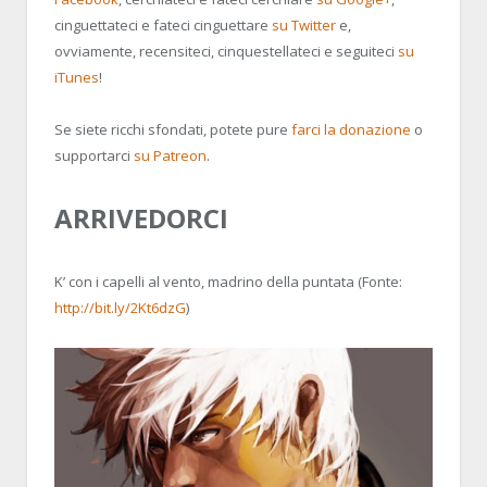
cinguettateci e fateci cinguettare
su Twitter
e,
ovviamente, recensiteci, cinquestellateci e seguiteci
su
iTunes
!
Se siete ricchi sfondati, potete pure
farci la donazione
o
supportarci
su Patreon
.
ARRIVEDORCI
K’ con i capelli al vento, madrino della puntata (Fonte:
http://bit.ly/2Kt6dzG
)