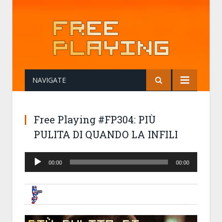
NAVIGATE
Free Playing #FP304: PIÙ
PULITA DI QUANDO LA INFILI
Audio
00:00
00:00
Player
BRUNOB
9 AUGUST 2018, 12:12:44
FREE PLAYING #FP304: PIÙ PULITA DI 