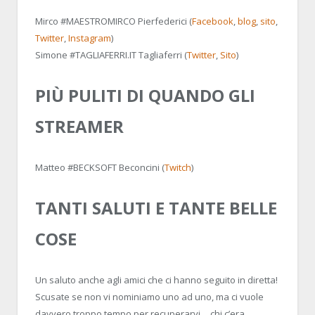
Mirco #MAESTROMIRCO Pierfederici (
Facebook
,
blog
,
sito
,
Twitter
,
Instagram
)
Simone #TAGLIAFERRI.IT Tagliaferri (
Twitter
,
Sito
)
PIÙ PULITI DI QUANDO GLI
STREAMER
Matteo #BECKSOFT Beconcini (
Twitch
)
TANTI SALUTI E TANTE BELLE
COSE
Un saluto anche agli amici che ci hanno seguito in diretta!
Scusate se non vi nominiamo uno ad uno, ma ci vuole
davvero troppo tempo per recuperarvi… chi c’era