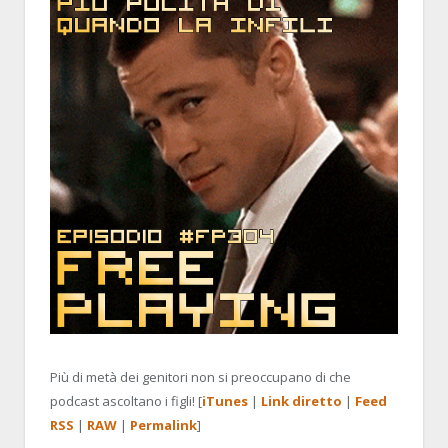
Più di metà dei genitori non si preoccupano di che
podcast ascoltano i figli! [
iTunes
|
Link diretto
|
Feed
RSS
|
RAW
|
Permalink
]