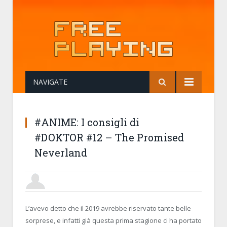
NAVIGATE
#ANIME: I consigli di
#DOKTOR #12 – The Promised
Neverland
DOKTOR
1 APRIL 2019, 02:02:41
#ANIME: I CONSIGLI DI #DOKTOR #12 – 
L’avevo detto che il 2019 avrebbe riservato tante belle
sorprese, e infatti già questa prima stagione ci ha portato