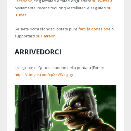
Facebook
, cinguettateci e fateci cinguettare
su Twitter
e,
ovviamente, recensiteci, cinquestellateci e seguiteci
su
iTunes
!
Se siete ricchi sfondati, potete pure
farci la donazione
o
supportarci
su Patreon
.
ARRIVEDORCI
Il sergente di Quack, madrino della puntata (Fonte:
https://i.imgur.com/xpXkVWx.jpg
)