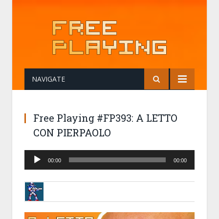
NAVIGATE
Free Playing #FP393: A LETTO
CON PIERPAOLO
Audio
00:00
00:00
Player
BRUNOB
28-05-2020 09:32
FREE PLAYING #FP393: A LETTO CON PIERPAO