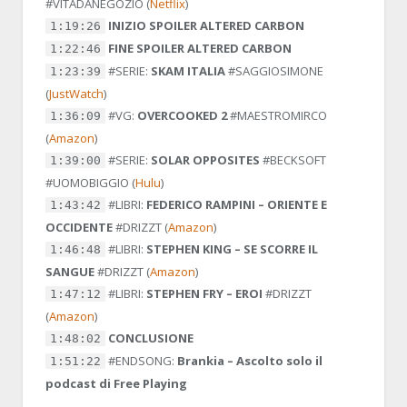
#VITADANEGOZIO
(
Netflix
)
INIZIO SPOILER ALTERED CARBON
1:19:26
FINE SPOILER ALTERED CARBON
1:22:46
#SERIE:
SKAM ITALIA
#SAGGIOSIMONE
1:23:39
(
JustWatch
)
#VG:
OVERCOOKED 2
#MAESTROMIRCO
1:36:09
(
Amazon
)
#SERIE:
SOLAR OPPOSITES
#BECKSOFT
1:39:00
#UOMOBIGGIO
(
Hulu
)
#LIBRI:
FEDERICO RAMPINI – ORIENTE E
1:43:42
OCCIDENTE
#DRIZZT
(
Amazon
)
#LIBRI:
STEPHEN KING – SE SCORRE IL
1:46:48
SANGUE
#DRIZZT
(
Amazon
)
#LIBRI:
STEPHEN FRY – EROI
#DRIZZT
1:47:12
(
Amazon
)
CONCLUSIONE
1:48:02
#ENDSONG:
Brankia – Ascolto solo il
1:51:22
podcast di Free Playing