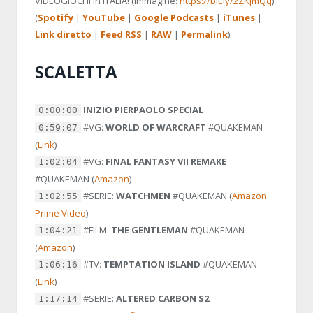
VIDEOGIOCHI in ITALIA! (Immagine:
https://bit.ly/2ZKjmQq
)
(
Spotify
|
YouTube
|
Google Podcasts
|
iTunes
|
Link diretto
|
Feed RSS
|
RAW
|
Permalink
)
SCALETTA
INIZIO PIERPAOLO SPECIAL
0:00:00
#VG:
WORLD OF WARCRAFT
#QUAKEMAN
0:59:07
(
Link
)
#VG:
FINAL FANTASY VII REMAKE
1:02:04
#QUAKEMAN
(
Amazon
)
#SERIE:
WATCHMEN
#QUAKEMAN
(
Amazon
1:02:55
Prime Video
)
#FILM:
THE GENTLEMAN
#QUAKEMAN
1:04:21
(
Amazon
)
#TV:
TEMPTATION ISLAND
#QUAKEMAN
1:06:16
(
Link
)
#SERIE:
ALTERED CARBON S2
1:17:14