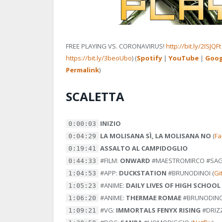
FREE PLAYING VS. CORONAVIRUS!
http://bit.ly/2ISJQFt
https://bit.ly/3beoUbo
) (
Spotify
|
YouTube
|
Goog
Permalink
)
SCALETTA
INIZIO
0:00:03
LA MOLISANA SÌ, LA MOLISANA NO
(
Fa
0:04:29
ASSALTO AL CAMPIDOGLIO
0:19:41
#FILM:
ONWARD
#MAESTROMIRCO
#SA
0:44:33
#APP:
DUCKSTATION
#BRUNODINOI
(
Gi
1:04:53
#ANIME:
DAILY LIVES OF HIGH SCHOOL
1:05:23
#ANIME:
THERMAE ROMAE
#BRUNODINO
1:06:20
#VG:
IMMORTALS FENYX RISING
#DRIZ
1:09:21