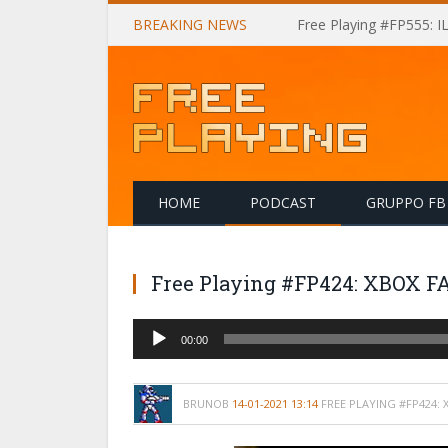
BREAKING NEWS
Free Playing #FP555: 
HOME
PODCAST
GRUPPO FB
Free Playing #FP424: XBOX 
Audio
00:00
Player
BRUNOB
14-01-2021 13:14
FREE PLAYING #FP424: 