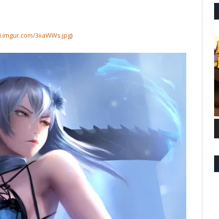
/i.imgur.com/3iiaWWs.jpg
)