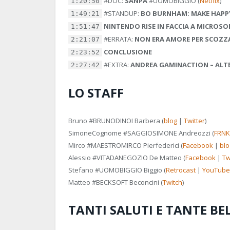
#DOC:
SANPA
#UOMOBIGGIO
(
Netflix
)
1:20:50
#STANDUP:
BO BURNHAM: MAKE HAPP
1:49:21
NINTENDO RISE IN FACCIA A MICROSO
1:51:47
#ERRATA:
NON ERA AMORE PER SCOZZA
2:21:07
CONCLUSIONE
2:23:52
#EXTRA:
ANDREA GAMINACTION – ALT
2:27:42
LO STAFF
Bruno
#BRUNODINOI
Barbera (
blog
|
Twitter
)
SimoneCognome
#SAGGIOSIMONE
Andreozzi (
FRNK
Mirco
#MAESTROMIRCO
Pierfederici (
Facebook
|
blo
Alessio
#VITADANEGOZIO
De Matteo (
Facebook
|
Tw
Stefano
#UOMOBIGGIO
Biggio (
Retrocast
|
YouTube
Matteo
#BECKSOFT
Beconcini (
Twitch
)
TANTI SALUTI E TANTE BE