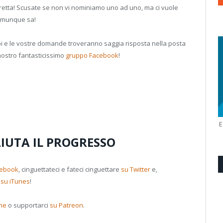
diretta! Scusate se non vi nominiamo uno ad uno, ma ci vuole
comunque sa!
bbi e le vostre domande troveranno saggia risposta nella posta
 nostro fantasticissimo
gruppo Facebook
!
AIUTA IL PROGRESSO
cebook
, cinguettateci e fateci cinguettare
su Twitter
e,
i
su iTunes
!
one
o supportarci
su Patreon
.