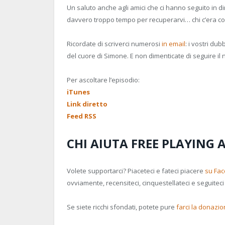
Un saluto anche agli amici che ci hanno seguito in 
davvero troppo tempo per recuperarvi… chi c’era 
Ricordate di scriverci numerosi
in email
: i vostri du
del cuore di Simone. E non dimenticate di seguire il
Per ascoltare l’episodio:
iTunes
Link diretto
Feed RSS
CHI AIUTA FREE PLAYING 
Volete supportarci? Piaceteci e fateci piacere
su Fa
ovviamente, recensiteci, cinquestellateci e seguitec
Se siete ricchi sfondati, potete pure
farci la donazi