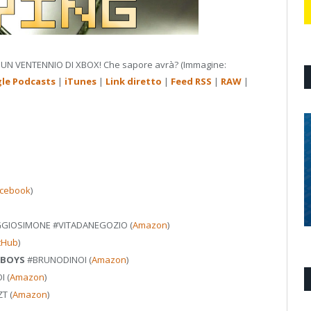
UN VENTENNIO DI XBOX! Che sapore avrà? (Immagine:
le Podcasts
|
iTunes
|
Link diretto
|
Feed RSS
|
RAW
|
cebook
)
GGIOSIMONE
#VITADANEGOZIO
(
Amazon
)
tHub
)
 BOYS
#BRUNODINOI
(
Amazon
)
I
(
Amazon
)
ZT
(
Amazon
)