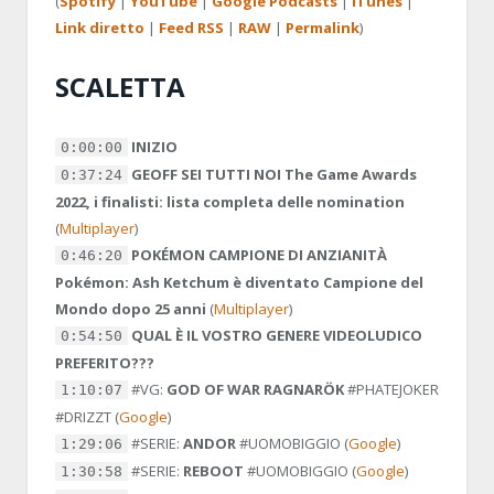
(
Spotify
|
YouTube
|
Google Podcasts
|
iTunes
|
Link diretto
|
Feed RSS
|
RAW
|
Permalink
)
SCALETTA
INIZIO
0:00:00
GEOFF SEI TUTTI NOI The Game Awards
0:37:24
2022, i finalisti: lista completa delle nomination
(
Multiplayer
)
POKÉMON CAMPIONE DI ANZIANITÀ
0:46:20
Pokémon: Ash Ketchum è diventato Campione del
Mondo dopo 25 anni
(
Multiplayer
)
QUAL È IL VOSTRO GENERE VIDEOLUDICO
0:54:50
PREFERITO???
#VG:
GOD OF WAR RAGNARÖK
#PHATEJOKER
1:10:07
#DRIZZT
(
Google
)
#SERIE:
ANDOR
#UOMOBIGGIO
(
Google
)
1:29:06
#SERIE:
REBOOT
#UOMOBIGGIO
(
Google
)
1:30:58