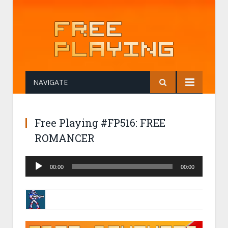
NAVIGATE
Free Playing #FP516: FREE
ROMANCER
Audio
00:00
00:00
Player
BRUNOB
16-11-2022 17:09
FREE PLAYING #FP516: FREE ROMANCER