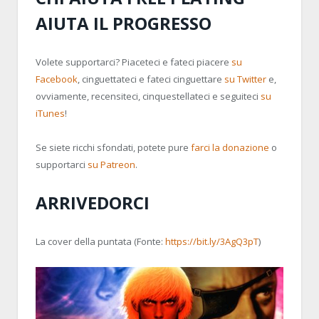
AIUTA IL PROGRESSO
Volete supportarci? Piaceteci e fateci piacere
su
Facebook
, cinguettateci e fateci cinguettare
su Twitter
e,
ovviamente, recensiteci, cinquestellateci e seguiteci
su
iTunes
!
Se siete ricchi sfondati, potete pure
farci la donazione
o
supportarci
su Patreon
.
ARRIVEDORCI
La cover della puntata (Fonte:
https://bit.ly/3AgQ3pT
)