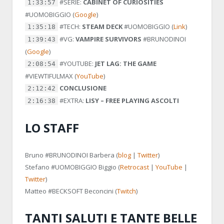
#SERIE:
CABINET OF CURIOSITIES
1:33:57
#UOMOBIGGIO
(
Google
)
#TECH:
STEAM DECK
#UOMOBIGGIO
(
Link
)
1:35:18
#VG:
VAMPIRE SURVIVORS
#BRUNODINOI
1:39:43
(
Google
)
#YOUTUBE:
JET LAG: THE GAME
2:08:54
#VIEWTIFULMAX
(
YouTube
)
CONCLUSIONE
2:12:42
#EXTRA:
LISY – FREE PLAYING ASCOLTI
2:16:38
LO STAFF
Bruno
#BRUNODINOI
Barbera (
blog
|
Twitter
)
Stefano
#UOMOBIGGIO
Biggio (
Retrocast
|
YouTube
|
Twitter
)
Matteo
#BECKSOFT
Beconcini (
Twitch
)
TANTI SALUTI E TANTE BELLE