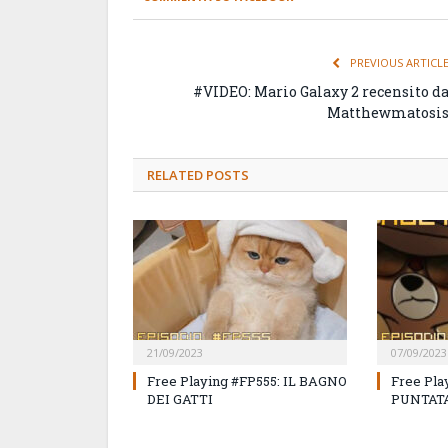
PREVIOUS ARTICL
#VIDEO: Mario Galaxy 2 recensito d
Matthewmatosi
RELATED
POSTS
21/09/2023
07/09/2023
Free Playing #FP555: IL BAGNO
Free Pla
DEI GATTI
PUNTATA