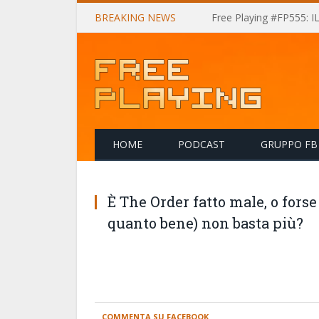
BREAKING NEWS
Free Playing #FP555: 
HOME
PODCAST
GRUPPO FB
È The Order fatto male, o forse
quanto bene) non basta più?
COMMENTA SU FACEBOOK