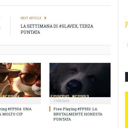
E
NEXT ARTICLE
a
LA SETTIMANA DI #SLAVEX, TERZA
s
PUNTATA
17/08/2023
ying #FP554: UNA
Free Playing #FP553: LA
 MOLTO CIP
BRUTALMENTE HONESTA
PUNTATA