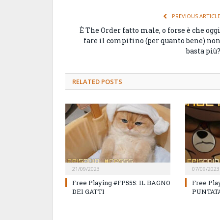
PREVIOUS ARTICL
È The Order fatto male, o forse è che ogg
fare il compitino (per quanto bene) no
basta più
RELATED
POSTS
21/09/2023
07/09/2023
Free Playing #FP555: IL BAGNO
Free Pla
DEI GATTI
PUNTATA