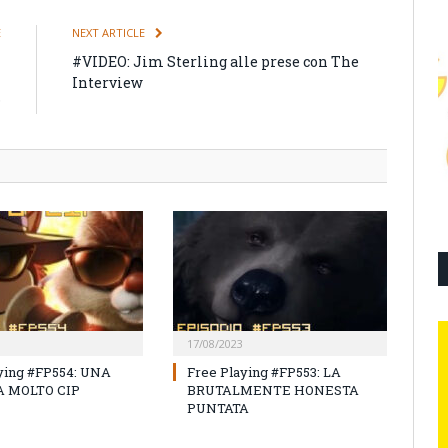
E
NEXT ARTICLE
i
#VIDEO: Jim Sterling alle prese con The
n
Interview
?
17/08/2023
ying #FP554: UNA
Free Playing #FP553: LA
 MOLTO CIP
BRUTALMENTE HONESTA
PUNTATA