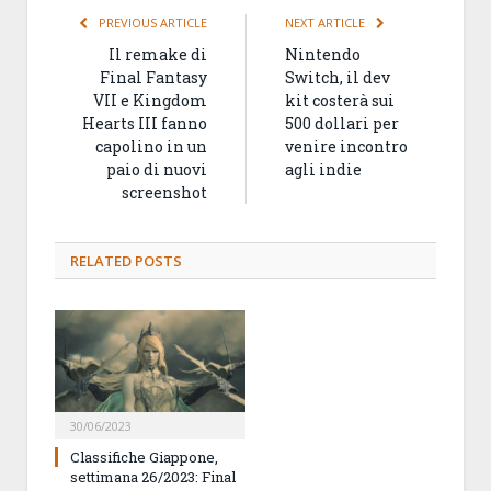
PREVIOUS ARTICLE
NEXT ARTICLE
Il remake di
Nintendo
Final Fantasy
Switch, il dev
VII e Kingdom
kit costerà sui
Hearts III fanno
500 dollari per
capolino in un
venire incontro
paio di nuovi
agli indie
screenshot
RELATED
POSTS
30/06/2023
Classifiche Giappone,
settimana 26/2023: Final