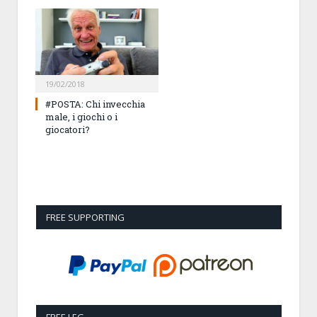
19/02/2018
#POSTA: Chi invecchia
male, i giochi o i
giocatori?
FREE SUPPORTING
FREE LEG