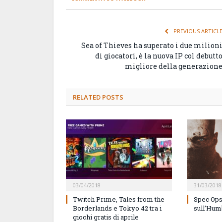
PREVIOUS ARTICL
Sea of Thieves ha superato i due milion
di giocatori, è la nuova IP col debutt
migliore della generazion
RELATED
POSTS
03/04/2018
31/03/2018
Twitch Prime, Tales from the
Spec Ops:
Borderlands e Tokyo 42 tra i
sull’Hum
giochi gratis di aprile