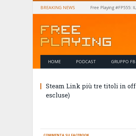
BREAKING NEWS
Free Playing #FP555: 
HOME
PODCAST
GRUPPO FB
Steam Link più tre titoli in of
escluse)
COMMENTA SU FACEBOOK