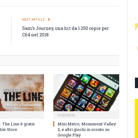
E
NEXT ARTICLE
i
Sam’s Journey, una hit da 1.250 copie per
o
C64 nel 2018
e
31/03/2018
 The Line è gratis
Mini Metro, Monument Valley
ble Store
2, e altri giochi in sconto su
Google Play