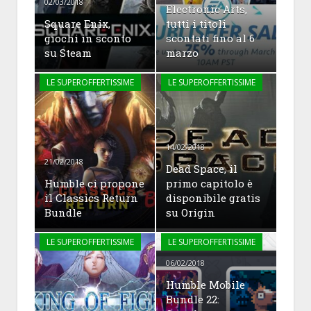
02/03/2018
Electronic Arts,
Square Enix,
tutti i titoli
giochi in sconto
scontati fino al 6
su Steam
marzo
LE SUPEROFFERTISSIME
LE SUPEROFFERTISSIME
14/02/2018
21/02/2018
Dead Space, il
Humble ci propone
primo capitolo è
il Classics Return
disponibile gratis
Bundle
su Origin
LE SUPEROFFERTISSIME
LE SUPEROFFERTISSIME
06/02/2018
Humble Mobile
Bundle 22: