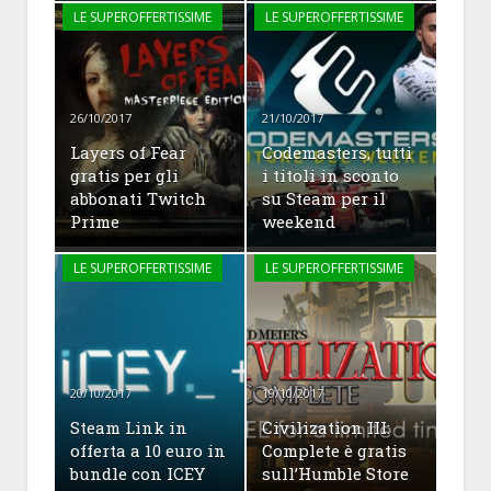
LE SUPEROFFERTISSIME
LE SUPEROFFERTISSIME
26/10/2017
21/10/2017
Layers of Fear
Codemasters, tutti
gratis per gli
i titoli in sconto
abbonati Twitch
su Steam per il
Prime
weekend
LE SUPEROFFERTISSIME
LE SUPEROFFERTISSIME
20/10/2017
19/10/2017
Steam Link in
Civilization III:
offerta a 10 euro in
Complete è gratis
bundle con ICEY
sull’Humble Store