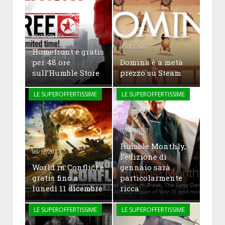
08/12/2017
05/12/2017
Homefront è gratis
per 48 ore
Domina è a metà
sull’Humble Store
prezzo su Steam
LE SUPEROFFERTISSIME
LE SUPEROFFERTISSIME
02/12/2017
Humble Monthly,
05/12/2017
l’edizione di
World in Conflict è
gennaio sarà
gratis fino a
particolarmente
lunedì 11 dicembre
ricca
LE SUPEROFFERTISSIME
LE SUPEROFFERTISSIME