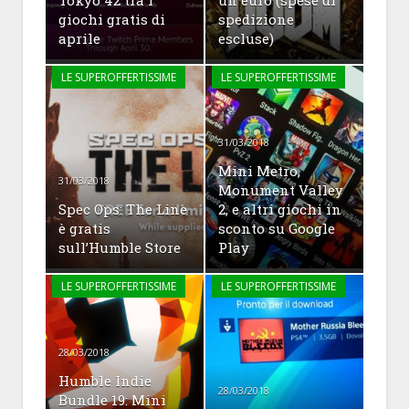
giochi gratis di
spedizione
aprile
escluse)
LE SUPEROFFERTISSIME
LE SUPEROFFERTISSIME
31/03/2018
Mini Metro,
31/03/2018
Monument Valley
Spec Ops: The Line
2, e altri giochi in
è gratis
sconto su Google
sull’Humble Store
Play
LE SUPEROFFERTISSIME
LE SUPEROFFERTISSIME
28/03/2018
Humble Indie
28/03/2018
Bundle 19: Mini