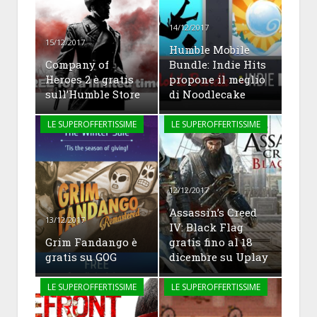
14/12/2017
15/12/2017
Humble Mobile
Company of
Bundle: Indie Hits
Heroes 2 è gratis
propone il meglio
sull’Humble Store
di Noodlecake
LE SUPEROFFERTISSIME
LE SUPEROFFERTISSIME
12/12/2017
Assassin’s Creed
13/12/2017
IV: Black Flag
Grim Fandango è
gratis fino al 18
gratis su GOG
dicembre su Uplay
LE SUPEROFFERTISSIME
LE SUPEROFFERTISSIME