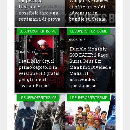
un periodo
Wadjet Eye Games
limitato è
ci offre un po’ di
possibile fare una
adventure in
settimana di prova
bundle su Steam
LE SUPEROFFERTISSIME
LE SUPEROFFERTISSIME
03/03/2018
Humble Monthly:
08/03/2018
GOD EATER 2 Rage
Devil May Cry, il
Burst, Deus Ex:
primo capitolo in
Mankind Divided e
versione HD gratis
Mafia III
per gli utenti
iscrivendosi
Twitch Prime!
questo mese
LE SUPEROFFERTISSIME
LE SUPEROFFERTISSIME
02/03/2018