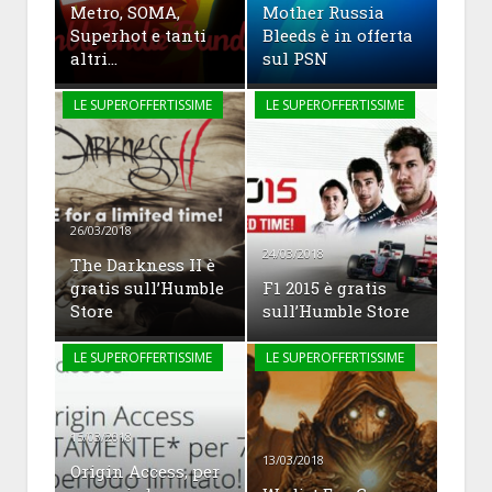
Metro, SOMA,
Mother Russia
Superhot e tanti
Bleeds è in offerta
altri…
sul PSN
LE SUPEROFFERTISSIME
LE SUPEROFFERTISSIME
26/03/2018
24/03/2018
The Darkness II è
gratis sull’Humble
F1 2015 è gratis
Store
sull’Humble Store
LE SUPEROFFERTISSIME
LE SUPEROFFERTISSIME
15/03/2018
13/03/2018
Origin Access, per