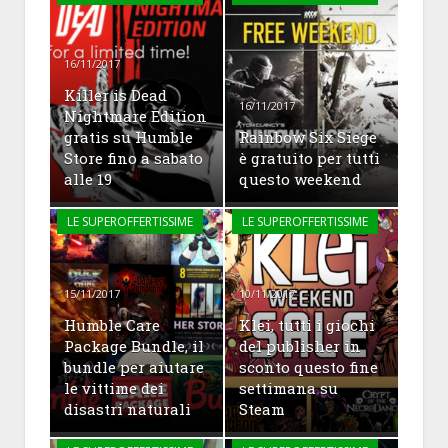
16/11/2017
Killer is Dead
16/11/2017
Nightmare Edition
gratis su Humble
Rainbow Six Siege
Store fino a sabato
è gratuito per tutti
alle 19
questo weekend
LE SUPEROFFERTISSIME
LE SUPEROFFERTISSIME
15/11/2017
10/11/2017
Humble Care
Klei, tutti i giochi
Package Bundle, il
del publisher in
bundle per aiutare
sconto questo fine
le vittime dei
settimana su
disastri naturali
Steam