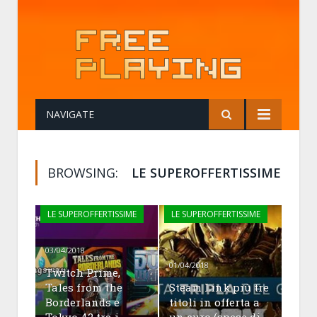
NAVIGATE
BROWSING:
LE SUPEROFFERTISSIME
LE SUPEROFFERTISSIME
LE SUPEROFFERTISSIME
03/04/2018
01/04/2018
Twitch Prime,
Tales from the
Steam Link più tre
Borderlands e
titoli in offerta a
Tokyo 42 tra i
un euro (spese di