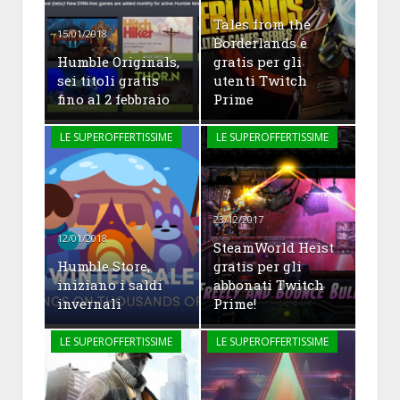
Tales from the
15/01/2018
Borderlands è
Humble Originals,
gratis per gli
sei titoli gratis
utenti Twitch
fino al 2 febbraio
Prime
LE SUPEROFFERTISSIME
LE SUPEROFFERTISSIME
23/12/2017
12/01/2018
SteamWorld Heist
Humble Store,
gratis per gli
iniziano i saldi
abbonati Twitch
invernali
Prime!
LE SUPEROFFERTISSIME
LE SUPEROFFERTISSIME