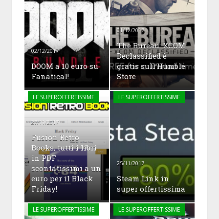
01/12/2017
The Bureau: XCOM
02/12/2017
Declassified è
DOOM a 10 euro su
gratis sull’Humble
Fanatical!
Store
LE SUPEROFFERTISSIME
LE SUPEROFFERTISSIME
27/11/2017
Fusion Retro
Books, tutti i libri
in PDF
25/11/2017
scontatissimi a un
euro per il Black
Steam Link in
Friday!
super offertissima
LE SUPEROFFERTISSIME
LE SUPEROFFERTISSIME