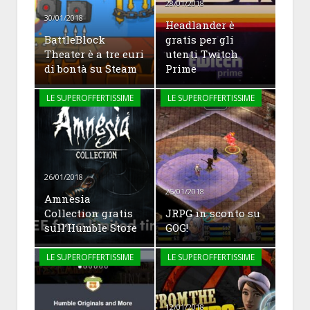
28/01/2018
30/01/2018
Headlander è
BattleBlock
gratis per gli
Theater è a tre euri
utenti Twitch
di bontà su Steam
Prime
LE SUPEROFFERTISSIME
LE SUPEROFFERTISSIME
26/01/2018
25/01/2018
Amnesia
Collection gratis
JRPG in sconto su
sull’Humble Store
GOG!
LE SUPEROFFERTISSIME
LE SUPEROFFERTISSIME
12/01/2018