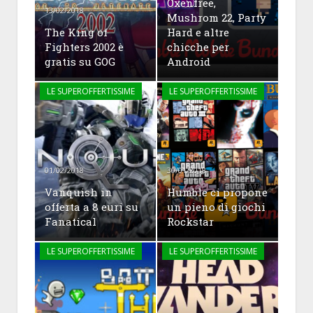
Oxenfree,
13/02/2018
Mushrom 22, Party
The King of
Hard e altre
Fighters 2002 è
chicche per
gratis su GOG
Android
LE SUPEROFFERTISSIME
LE SUPEROFFERTISSIME
01/02/2018
30/01/2018
Vanquish in
Humble ci propone
offerta a 8 euri su
un pieno di giochi
Fanatical
Rockstar
LE SUPEROFFERTISSIME
LE SUPEROFFERTISSIME