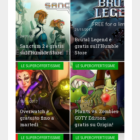
21/11/2017
24/11/2017
Brütal Legend è
Sanctum 2 è gratis
gratis sull’Humble
sull’Humble Store
Store
LE SUPEROFFERTISSIME
LE SUPEROFFERTISSIME
18/11/2017
17/11/2017
Overwatch è
Plants vs. Zombies
gratuito fino a
GOTY Edition
martedì
gratis su Origin!
LE SUPEROFFERTISSIME
LE SUPEROFFERTISSIME