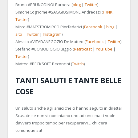
Bruno
#BRUNODINOI
Barbera (
blog
|
Twitter
)
SimoneCognome
#SAGGIOSIMONE
Andreozzi (
FRNK
,
Twitter
)
Mirco
#MAESTROMIRCO
Pierfederici (
Facebook
|
blog
|
sito
|
Twitter
|
Instagram
)
Alessio
#VITADANEGOZIO
De Matteo (
Facebook
|
Twitter
)
Stefano
#UOMOBIGGIO
Biggio (
Retrocast
|
YouTube
|
Twitter
)
Matteo
#BECKSOFT
Beconcini (
Twitch
)
TANTI SALUTI E TANTE BELLE
COSE
Un saluto anche agli amici che ci hanno seguito in diretta!
Scusate se non vi nominiamo uno ad uno, ma ci vuole
davvero troppo tempo per recuperarvi… chi c’era
comunque sa!