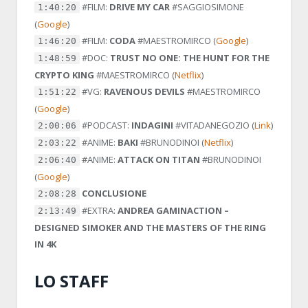
#FILM:
DRIVE MY CAR
#SAGGIOSIMONE
1:40:20
(
Google
)
#FILM:
CODA
#MAESTROMIRCO
(
Google
)
1:46:20
#DOC:
TRUST NO ONE: THE HUNT FOR THE
1:48:59
CRYPTO KING
#MAESTROMIRCO
(
Netflix
)
#VG:
RAVENOUS DEVILS
#MAESTROMIRCO
1:51:22
(
Google
)
#PODCAST:
INDAGINI
#VITADANEGOZIO
(
Link
)
2:00:06
#ANIME:
BAKI
#BRUNODINOI
(
Netflix
)
2:03:22
#ANIME:
ATTACK ON TITAN
#BRUNODINOI
2:06:40
(
Google
)
CONCLUSIONE
2:08:28
#EXTRA:
ANDREA GAMINACTION –
2:13:49
DESIGNED SIMOKER AND THE MASTERS OF THE RING
IN 4K
LO STAFF