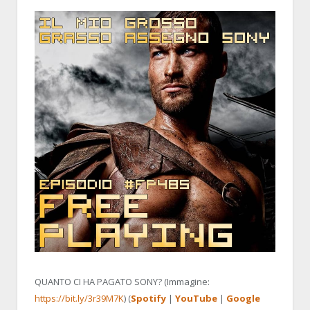
QUANTO CI HA PAGATO SONY? (Immagine:
https://bit.ly/3r39M7K
) (
Spotify
|
YouTube
|
Google