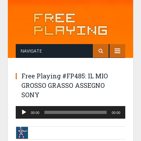
NAVIGATE
Free Playing #FP485: IL MIO
GROSSO GRASSO ASSEGNO
SONY
Audio
00:00
00:00
Player
BRUNOB
05-04-2022 17:58
FREE PLAYING #FP485: IL MIO GROSSO GRAS