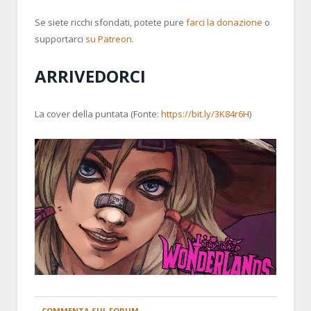
Se siete ricchi sfondati, potete pure
farci la donazione
o
supportarci
su Patreon
.
ARRIVEDORCI
La cover della puntata (Fonte:
https://bit.ly/3K84r6H
)
COMMENTA SUL FORUM