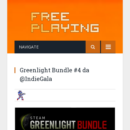
NAVIGATE
Greenlight Bundle #4 da
@IndieGala
BRUNOB
19 SEPTEMBER 2014, 09:56:13
GREENLIGHT BUNDLE #4 DA @IND