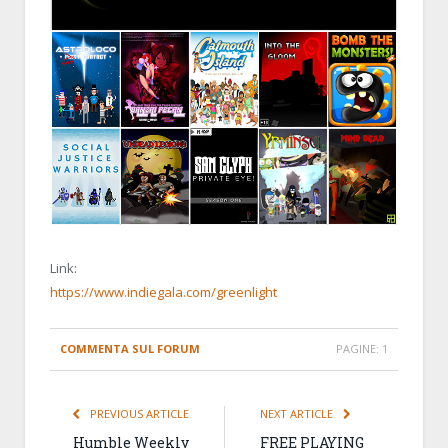
Link:
https://www.indiegala.com/greenlight
COMMENTA SUL FORUM
PAGINE:
1
PREVIOUS ARTICLE
NEXT ARTICLE
Humble Weekly
FREE PLAYING